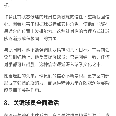
视。
许多此前状态低迷的球员在新教练的信任下重新找回信
心。图赫尔善于根据球员特点安排角色，使他们能够在
最适合的位置上发挥能力。这种针对性的管理方式让球
队逐渐形成积极向上的氛围。
与此同时，他不断强调团队精神和共同目标。在赛前会
议与训练场上，他反复提醒球员：只要团结一致，任何
对手都可以战胜。这种信念逐渐深入球队文化之中。
随着连胜的到来，球员们的信心不断累积。更衣室内部
形成了强烈的凝聚力，而这种精神力量在欧冠淘汰赛阶
段发挥了关键作用。
3、关键球员全面激活
在图赫尔的战术体系中，多个关键球员被重新激活，成