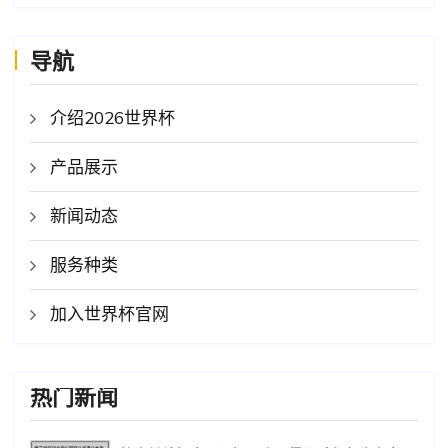
导航
介绍2026世界杯
产品展示
新闻动态
服务种类
加入世界杯官网
热门新闻