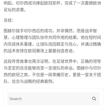
响起，切尔西成功捧起欧冠奖杯，完成了一次震撼欧洲
足坛的逆袭。
总结：
图赫尔接手切尔西后的成功，并非偶然，而是战术智
慧、心理管理与团队协作共同作用的结果。他在短时间
内完成体系重建，让球队找回稳定与信心，并通过精确
的战术安排在欧冠赛场上屡屡创造奇迹。
这段传奇故事也再次证明，在足球世界中，正确的领导
与坚定的信念能够改变一支球队的命运。图赫尔与切尔
西的欧冠之旅，不仅是一段荣耀历史，更是一堂关于团
队、信念与战略的经典案例。