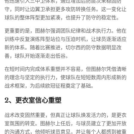
他迅速引入三中卫体系，通过增加后防层次来稳固防
守，同时让边翼卫承担更多攻防转换任务。这一变化让
球队的整体阵型更加紧凑，也提升了防守的稳定性。
更重要的是，图赫尔强调团队纪律和战术执行力。他在
训练中反复演练阵型站位与压迫时机，让球员逐渐适应
新的体系。随着比赛推进，切尔西的防守数据明显改
善，球队开始逐渐走出低谷。
在短时间内完成体系重塑并不容易，但图赫尔凭借清晰
的理念与坚定的执行力，使球队在短短数周内形成新的
战术框架，为后续欧冠征程奠定了基础。
2、更衣室信心重塑
战术改变固然重要，但真正让球队焕发活力的，是更衣
室氛围的转变。图赫尔上任后，与球员建立了更加开放
的沟通方式，他倾听球员意见，并让每个人都感到被重