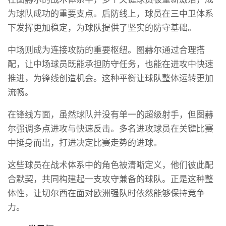
为球队成功的重要支点。后防线上，球员在三中卫体系
下发挥更加稳定，为球队提供了坚实的防守基础。
中场则成为连接攻防的重要枢纽。图赫尔通过合理搭
配，让中场球员既能承担防守任务，也能在进攻中快速
推进，为锋线创造机会。这种平衡让球队整体运转更加
流畅。
在锋线方面，虽然球队并没有单一的超级射手，但图赫
尔强调多点进攻与快速反击。多名进攻球员在关键比赛
中挺身而出，打进决定比赛走势的进球。
这些球员在战术体系中的角色被清晰定义，他们彼此配
合默契，共同构建起一支攻守兼备的球队。正是这种整
体性，让切尔西在面对欧洲强队时依然能够保持竞争
力。