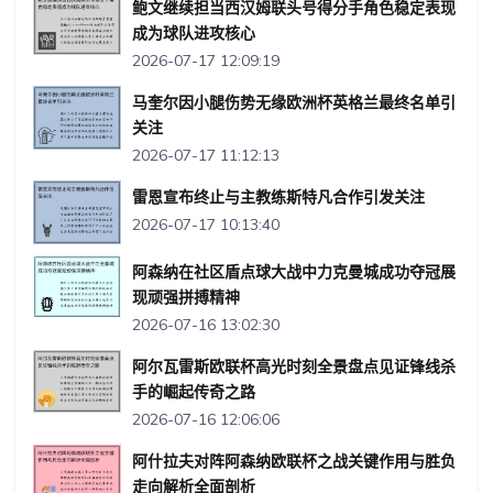
鲍文继续担当西汉姆联头号得分手角色稳定表现
成为球队进攻核心
2026-07-17 12:09:19
马奎尔因小腿伤势无缘欧洲杯英格兰最终名单引
关注
2026-07-17 11:12:13
雷恩宣布终止与主教练斯特凡合作引发关注
2026-07-17 10:13:40
阿森纳在社区盾点球大战中力克曼城成功夺冠展
现顽强拼搏精神
2026-07-16 13:02:30
阿尔瓦雷斯欧联杯高光时刻全景盘点见证锋线杀
手的崛起传奇之路
2026-07-16 12:06:06
阿什拉夫对阵阿森纳欧联杯之战关键作用与胜负
走向解析全面剖析