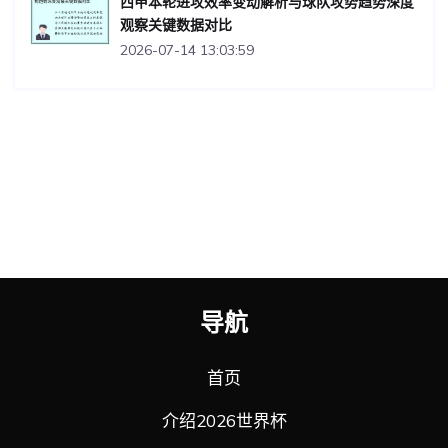
西甲本轮进攻效率变动解析与球队攻势趋势深度
观察关键数据对比
2026-07-14 13:03:59
导航
首页
介绍2026世界杯