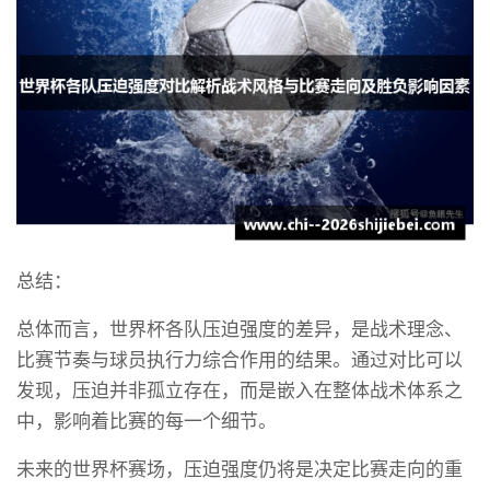
总结：
总体而言，世界杯各队压迫强度的差异，是战术理念、
比赛节奏与球员执行力综合作用的结果。通过对比可以
发现，压迫并非孤立存在，而是嵌入在整体战术体系之
中，影响着比赛的每一个细节。
未来的世界杯赛场，压迫强度仍将是决定比赛走向的重