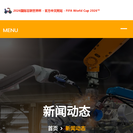
新闻动态
首页
新闻动态