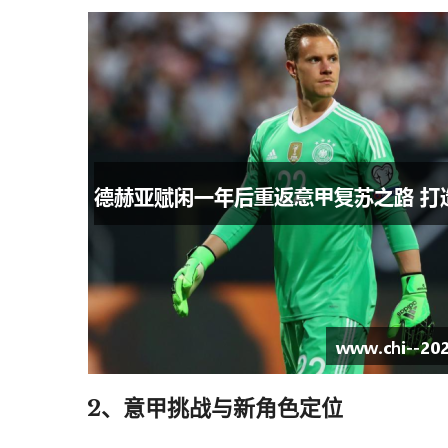
2、意甲挑战与新角色定位