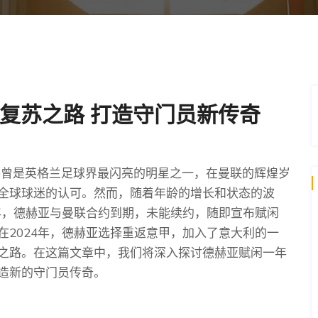
复苏之路 打造守门员新传奇
班牙门将曾是英格兰足球界最闪亮的明星之一，在曼联的辉煌岁
全球球迷的认可。然而，随着年龄的增长和状态的波
年，德赫亚与曼联合约到期，未能续约，随即宣布赋闲
2024年，德赫亚选择重返意甲，加入了意大利的一
之路。在这篇文章中，我们将深入探讨德赫亚赋闲一年
造新的守门员传奇。