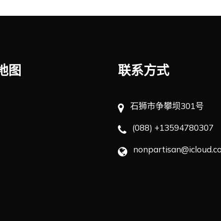
地图
联系方式
石狮市争攀坝301号
(088) +13594780307
nonpartisan@icloud.c