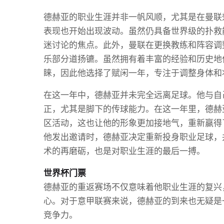
德赫亚的职业生涯并非一帆风顺，尤其是在曼联
表现也开始出现波动。虽然仍具备世界级的扑救
迷讨论的焦点。此外，曼联在更换教练和阵容调
乐部分道扬镳。虽然拥有着丰富的经验和历史地
睐，因此他选择了赋闲一年，专注于调整身体和
在这一年中，德赫亚并未完全远离足球。他与自
正，尤其是脚下的传球能力。在这一年里，德赫
区活动，这也让他的形象更加接地气，重新赢得了
他发出邀请时，德赫亚决定重新投身职业足球，
术的再磨砺，也是对职业生涯的最后一搏。
世界杯门票
德赫亚的重返赛场不仅意味着他职业生涯的复兴
心。对于意甲联赛来说，德赫亚的到来也无疑是
竞争力。