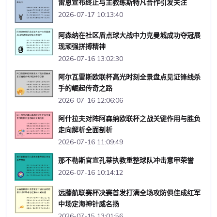
雷恩宣布终止与主教练斯特凡合作引发关注
2026-07-17 10:13:40
阿森纳在社区盾点球大战中力克曼城成功夺冠展
现顽强拼搏精神
2026-07-16 13:02:30
阿尔瓦雷斯欧联杯高光时刻全景盘点见证锋线杀
手的崛起传奇之路
2026-07-16 12:06:06
阿什拉夫对阵阿森纳欧联杯之战关键作用与胜负
走向解析全面剖析
2026-07-16 11:09:49
那不勒斯官宣孔蒂执教重整球队冲击意甲荣誉
2026-07-16 10:14:12
远藤航联赛杯决赛首发打满全场攻防俱佳成红军
中场定海神针威名扬
2026-07-15 13:01:56