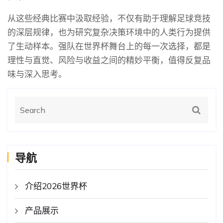
从这些经典比赛中汲取经验，不仅有助于理解足球竞技
的深层规律，也为研究复杂决策环境中的人类行为提供
了生动样本。强队在世界杯舞台上的每一次选择，都是
理性与直觉、风险与收益之间的精妙平衡，值得反复品
味与深入思考。
导航
介绍2026世界杯
产品展示