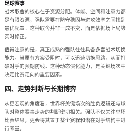
足球赛事
战术取舍的核心在于资源分配。体能、空间和注意力都
是有限资源，强队需要在防守稳固与进攻效率之间找到
最优配置。这种取舍并非一成不变，而是依据场上局势
实时修正。
值得注意的是，真正成熟的强队往往具备多套战术切换
能力。当原有方案受阻时，可以迅速切换思路，从而打
破对手的预期防线。这种动态演化能力，是关键场次中
决定比赛走向的重要因素。
四、走势判断与长期博弈
从更宏观的角度看，世界杯关键场次的胜负逻辑还与球
队对整体赛事走势的判断密切相关。强队不仅关注单场
比赛结果，更会将其置于整个赛程和潜在对手结构中进
行考量。