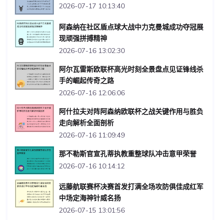
2026-07-17 10:13:40
阿森纳在社区盾点球大战中力克曼城成功夺冠展
现顽强拼搏精神
2026-07-16 13:02:30
阿尔瓦雷斯欧联杯高光时刻全景盘点见证锋线杀
手的崛起传奇之路
2026-07-16 12:06:06
阿什拉夫对阵阿森纳欧联杯之战关键作用与胜负
走向解析全面剖析
2026-07-16 11:09:49
那不勒斯官宣孔蒂执教重整球队冲击意甲荣誉
2026-07-16 10:14:12
远藤航联赛杯决赛首发打满全场攻防俱佳成红军
中场定海神针威名扬
2026-07-15 13:01:56