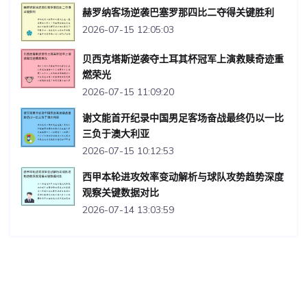
赫罗纳客场逆袭巴塞罗那四比二夺得关键胜利
2026-07-15 12:05:03
贝西克塔斯逆袭夺土耳其杯冠军上演救赎奇迹重
燃荣光
2026-07-15 11:09:20
谢文能首开纪录中国男足客场奋战最终仍以一比
三负于澳大利亚
2026-07-15 10:12:53
西甲本轮进攻效率变动解析与球队攻势趋势深度
观察关键数据对比
2026-07-14 13:03:59