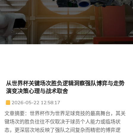
从世界杯关键场次胜负逻辑洞察强队博弈与走势
演变决策心理与战术取舍
2026-05-22 12:58:17
文章摘要：世界杯作为世界足球竞技的最高舞台，其关
键场次的胜负往往不仅取决于球员个人能力或临场状
态，更深层次地反映了强队之间复杂而精密的博弈逻