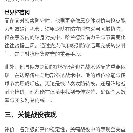
世界杯官网
而在面对密集防守时，他则更多依靠身体对抗与抢点能
力制造破门机会。法甲球队在防守时常采用区域协防，
但在禁区内的贴身对抗中，哈兰德凭借力量与节奏变化
往往占据上风。通过支点作用吸引防守后再完成转身射
门，是其对抗密集防守的重要手段。
此外，他与队友之间的默契配合也是战术适配的重要体
现。在边路传中与肋部渗透战术中，他的跑位总能与传
球节奏形成呼应。无论是快节奏攻防转换，还是阵地战
耐心推进，他都能在体系中找到最佳定位，确保个人效
率与团队利益的统一。
三、关键战役表现
评价一名顶级前锋的稳定性，关键战役中的表现至关重