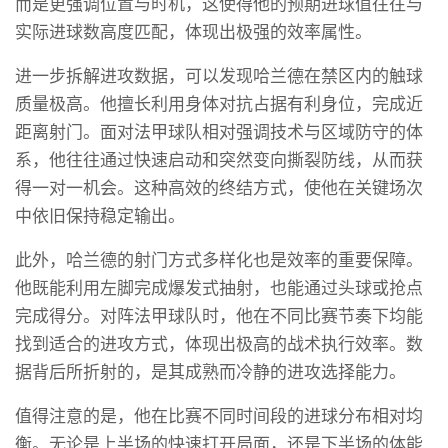
而是更强调位置与时机，这使得他的预期进球值往往与
实际进球数高度匹配，体现出极强的效率属性。
进一步拆解进攻数据，可以发现哈兰德在禁区内的触球
质量极高。他擅长利用身体对抗占据有利身位，完成近
距离射门。面对法甲球队相对强调技术与区域防守的体
系，他往往通过快速启动和突然变向撕裂防线，从而获
得一对一机会。这种高效的终结方式，使他在关键场次
中依旧保持稳定输出。
此外，哈兰德的射门方式多样化也是效率的重要保障。
他既能利用左脚完成爆发式抽射，也能通过头球或抢点
完成得分。对阵法甲球队时，他在不同比赛节奏下均能
找到适合的进攻方式，体现出极高的战术执行效率。数
据背后所折射的，是其成熟而冷静的进攻选择能力。
值得注意的是，他在比赛不同时间段的进球分布相对均
衡。无论是上半场的快速打开局面，还是下半场的体能