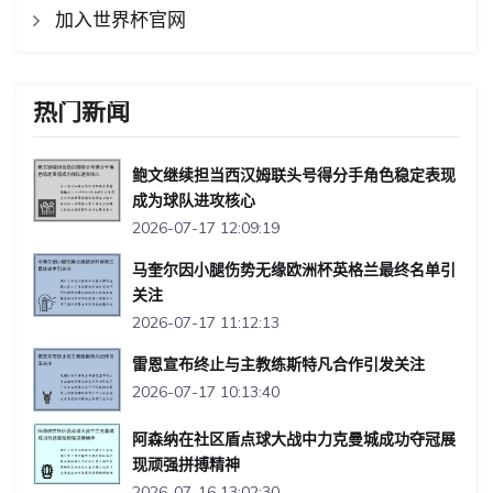
加入世界杯官网
热门新闻
鲍文继续担当西汉姆联头号得分手角色稳定表现
成为球队进攻核心
2026-07-17 12:09:19
马奎尔因小腿伤势无缘欧洲杯英格兰最终名单引
关注
2026-07-17 11:12:13
雷恩宣布终止与主教练斯特凡合作引发关注
2026-07-17 10:13:40
阿森纳在社区盾点球大战中力克曼城成功夺冠展
现顽强拼搏精神
2026-07-16 13:02:30