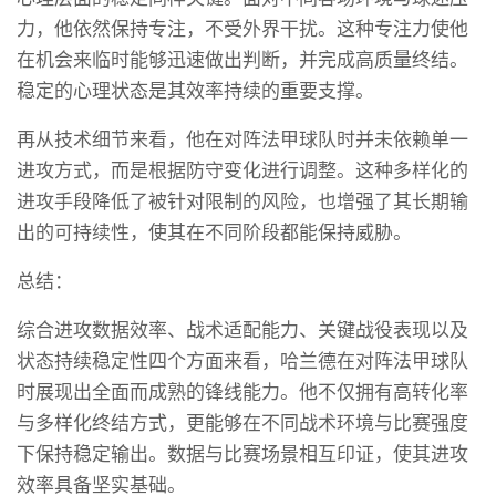
力，他依然保持专注，不受外界干扰。这种专注力使他
在机会来临时能够迅速做出判断，并完成高质量终结。
稳定的心理状态是其效率持续的重要支撑。
再从技术细节来看，他在对阵法甲球队时并未依赖单一
进攻方式，而是根据防守变化进行调整。这种多样化的
进攻手段降低了被针对限制的风险，也增强了其长期输
出的可持续性，使其在不同阶段都能保持威胁。
总结：
综合进攻数据效率、战术适配能力、关键战役表现以及
状态持续稳定性四个方面来看，哈兰德在对阵法甲球队
时展现出全面而成熟的锋线能力。他不仅拥有高转化率
与多样化终结方式，更能够在不同战术环境与比赛强度
下保持稳定输出。数据与比赛场景相互印证，使其进攻
效率具备坚实基础。