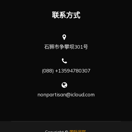
联系方式
石狮市争攀坝301号
(088) +13594780307
nonpartisan@icloud.com