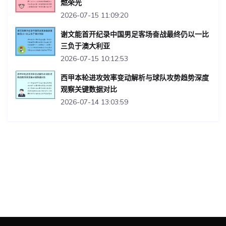
燃荣光
2026-07-15 11:09:20
谢文能首开纪录中国男足客场奋战最终仍以一比
三负于澳大利亚
2026-07-15 10:12:53
西甲本轮进攻效率变动解析与球队攻势趋势深度
观察关键数据对比
2026-07-14 13:03:59