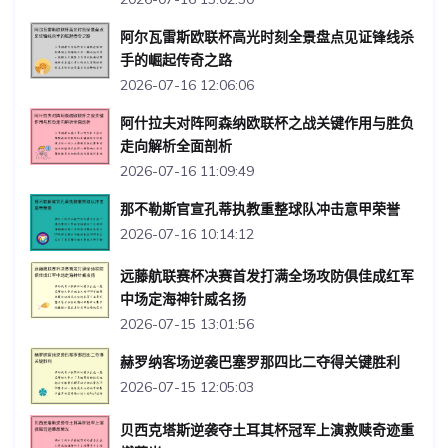
阿尔瓦雷斯欧联杯高光时刻全景盘点见证锋线杀
手的崛起传奇之路
2026-07-16 12:06:06
阿什拉夫对阵阿森纳欧联杯之战关键作用与胜负
走向解析全面剖析
2026-07-16 11:09:49
那不勒斯官宣孔蒂执教重整球队冲击意甲荣誉
2026-07-16 10:14:12
远藤航联赛杯决赛首发打满全场攻防俱佳成红军
中场定海神针威名扬
2026-07-15 13:01:56
赫罗纳客场逆袭巴塞罗那四比二夺得关键胜利
2026-07-15 12:05:03
贝西克塔斯逆袭夺土耳其杯冠军上演救赎奇迹重