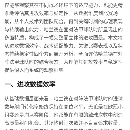
仅能够观察其在不同战术环境下的适应能力，也能更精
准地评估其进攻效率与稳定性。从数据维度到比赛场
景，从个人技术到团队配合，再到关键时刻的心理表现
与持续输出能力，哈兰德在面对法甲球队时所呈现出的
多面特质，构成了一幅完整而立体的进攻图景。本文将
从进攻数据效率、战术适配能力、关键比赛表现以及状
态持续稳定性四个方面展开分析，全面评估哈兰德在对
阵法甲球队时的综合状态，为理解其进攻效率与稳定性
提供深入而系统的观察框架。
一、进攻数据效率
从基础数据层面来看，哈兰德在对阵法甲球队时的进球
数与射门转化率始终保持在高位水平。无论是在欧冠小
组赛还是淘汰赛阶段，他都能在有限的触球次数中创造
高质量射门机会。其场均射门次数并不盲目追求数量，