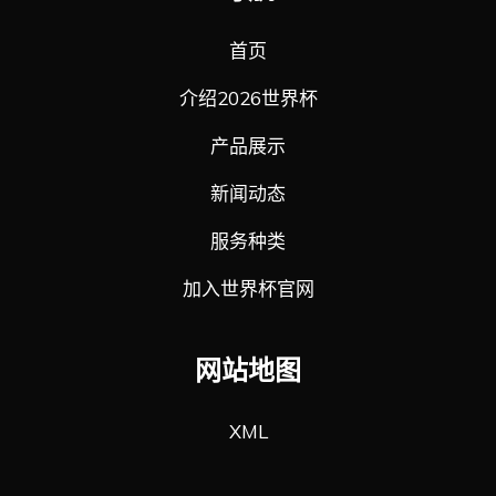
首页
介绍2026世界杯
产品展示
新闻动态
服务种类
加入世界杯官网
网站地图
XML