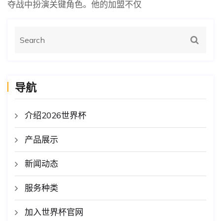
夺战中扮演关键角色。他的加盟不仅
导航
介绍2026世界杯
产品展示
新闻动态
服务种类
加入世界杯官网