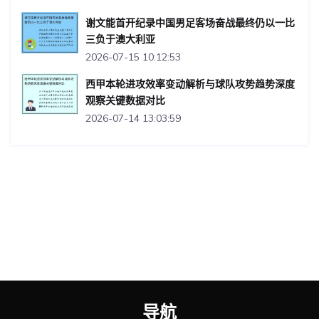
谢文能首开纪录中国男足客场奋战最终仍以一比
三负于澳大利亚
2026-07-15 10:12:53
西甲本轮进攻效率变动解析与球队攻势趋势深度
观察关键数据对比
2026-07-14 13:03:59
导航