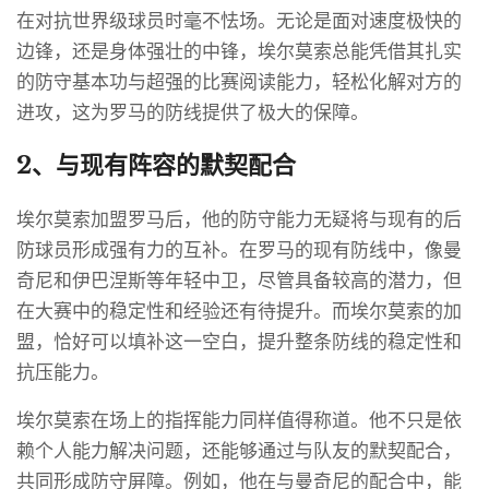
在对抗世界级球员时毫不怯场。无论是面对速度极快的
边锋，还是身体强壮的中锋，埃尔莫索总能凭借其扎实
的防守基本功与超强的比赛阅读能力，轻松化解对方的
进攻，这为罗马的防线提供了极大的保障。
2、与现有阵容的默契配合
埃尔莫索加盟罗马后，他的防守能力无疑将与现有的后
防球员形成强有力的互补。在罗马的现有防线中，像曼
奇尼和伊巴涅斯等年轻中卫，尽管具备较高的潜力，但
在大赛中的稳定性和经验还有待提升。而埃尔莫索的加
盟，恰好可以填补这一空白，提升整条防线的稳定性和
抗压能力。
埃尔莫索在场上的指挥能力同样值得称道。他不只是依
赖个人能力解决问题，还能够通过与队友的默契配合，
共同形成防守屏障。例如，他在与曼奇尼的配合中，能