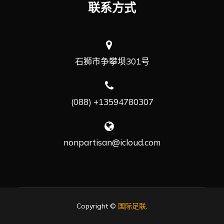
联系方式
石狮市争攀坝301号
(088) +13594780307
nonpartisan@icloud.com
Copyright ©
国际足联
.