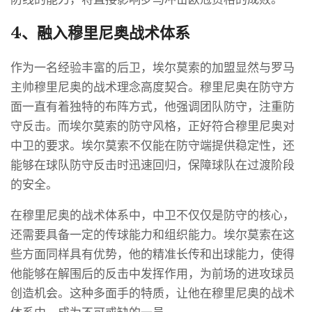
4、融入穆里尼奥战术体系
作为一名经验丰富的后卫，埃尔莫索的加盟显然与罗马
主帅穆里尼奥的战术理念高度契合。穆里尼奥在防守方
面一直有着独特的布阵方式，他强调团队防守，注重防
守反击。而埃尔莫索的防守风格，正好符合穆里尼奥对
中卫的要求。埃尔莫索不仅能在防守端提供稳定性，还
能够在球队防守反击时迅速回归，保障球队在过渡阶段
的安全。
在穆里尼奥的战术体系中，中卫不仅仅是防守的核心，
还需要具备一定的传球能力和组织能力。埃尔莫索在这
些方面同样具有优势，他的精准长传和出球能力，使得
他能够在解围后的反击中发挥作用，为前场的进攻球员
创造机会。这种多面手的特质，让他在穆里尼奥的战术