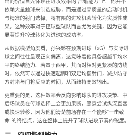
出的价值首先体现在进攻效率的“压缩能力”上。他并不
依赖大量触球来制造威胁，而是通过高质量的启动时机
与精准的射门选择，将有限的进攻机会转化为实质性成
果。这种效率对于控球型球队而言尤为关键，因为它能
显著提升控球转化为进球的成功率。
从数据模型角度看，孙兴慜在预期进球（xG）与实际进
球之间往往呈现正向偏离，这意味着他具备超越平均水
平的终结能力。若置于西甲，其面对相对更紧凑的防线
时，依然可以通过快速起脚和双足均衡射门，减少防守
方封堵与门将反应的时间，从而维持高效输出。
更重要的是，这种效率会反向影响球队的进攻决策。中
后场球员在传球选择上会更加果断，愿意尝试纵深直塞
或快速转移，因为他们清楚前场存在一个能够“一击致
命”的终结点，这在整体上提升了球队进攻节奏的锐度。