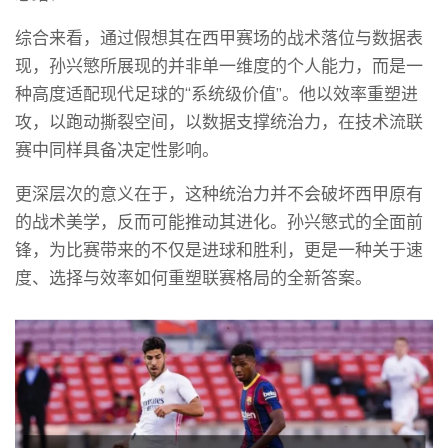
综合来看，通过假想其在西甲赛场的战术落位与数据表
现，孙兴慜所展现的并非单一维度的个人能力，而是一
种高度适配现代足球的“系统级价值”。他以效率重塑进
攻，以跑动撕裂空间，以数据支撑统治力，在技术流联
赛中同样具备决定性影响。
更深层次的意义在于，这种统治力并不会破坏西甲原有
的战术美学，反而可能推动其进化。孙兴慜式的全面前
锋，为比赛带来的不仅是进球和胜利，更是一种关于速
度、选择与效率如何重塑联赛格局的全新答案。