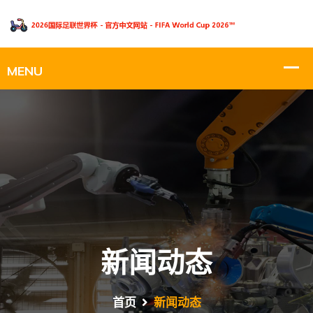
新闻动态
首页
新闻动态