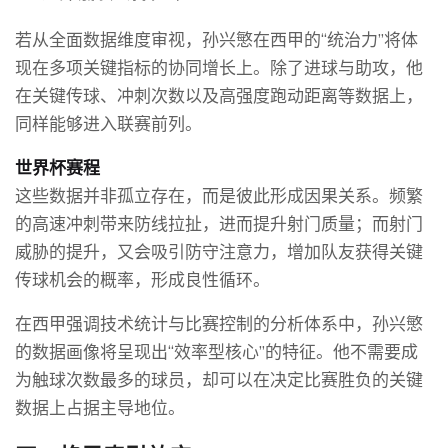
若从全面数据维度审视，孙兴慜在西甲的“统治力”将体
现在多项关键指标的协同增长上。除了进球与助攻，他
在关键传球、冲刺次数以及高强度跑动距离等数据上，
同样能够进入联赛前列。
世界杯赛程
这些数据并非孤立存在，而是彼此形成因果关系。频繁
的高速冲刺带来防线拉扯，进而提升射门质量；而射门
威胁的提升，又会吸引防守注意力，增加队友获得关键
传球机会的概率，形成良性循环。
在西甲强调技术统计与比赛控制的分析体系中，孙兴慜
的数据画像将呈现出“效率型核心”的特征。他不需要成
为触球次数最多的球员，却可以在决定比赛胜负的关键
数据上占据主导地位。