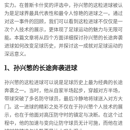
实力。在普斯卡什奖的评选中，孙兴慜的这粒进球被认
为是足球界最具代表性和最令人惊艳的进球之一。通过
对这一事件的回顾，我们可以看到这粒进球不仅仅是一
次个人技术的展示，更体现了足球运动的魅力与无限可
能。本篇文章将从四个方面详细探讨孙兴慜的长途奔袭
进球如何改变足球历史，并探讨这一成就对足球运动的
深远意义。
1、孙兴慜的长途奔袭进球
孙兴慜的这粒进球可以说是足球历史上最为经典的长途
奔袭之一。当时，他从自家半场起步，穿越对方半场，
带球突破了多名防守球员，最后冷静地将球送入对方大
门。这一进球的精彩之处不仅在于孙兴慜个人技术的展
示，也在于他面对高压防守时的镇定与决断。在这个过
程中，他的加速与变向让防守球员无计可施，而他在进