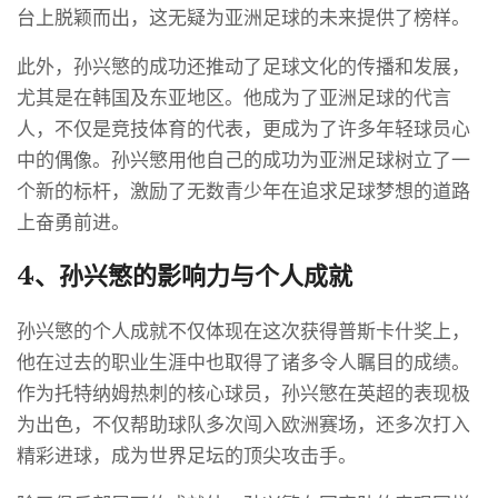
台上脱颖而出，这无疑为亚洲足球的未来提供了榜样。
此外，孙兴慜的成功还推动了足球文化的传播和发展，
尤其是在韩国及东亚地区。他成为了亚洲足球的代言
人，不仅是竞技体育的代表，更成为了许多年轻球员心
中的偶像。孙兴慜用他自己的成功为亚洲足球树立了一
个新的标杆，激励了无数青少年在追求足球梦想的道路
上奋勇前进。
4、孙兴慜的影响力与个人成就
孙兴慜的个人成就不仅体现在这次获得普斯卡什奖上，
他在过去的职业生涯中也取得了诸多令人瞩目的成绩。
作为托特纳姆热刺的核心球员，孙兴慜在英超的表现极
为出色，不仅帮助球队多次闯入欧洲赛场，还多次打入
精彩进球，成为世界足坛的顶尖攻击手。