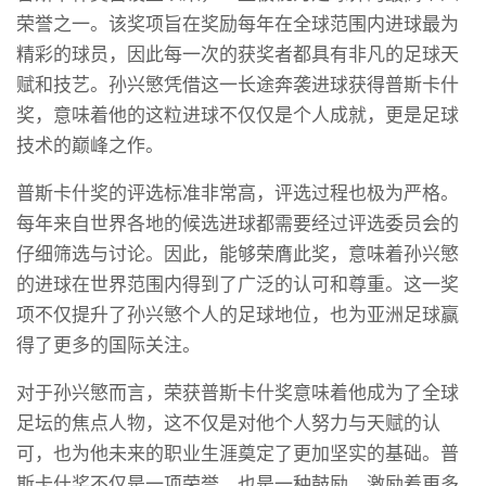
荣誉之一。该奖项旨在奖励每年在全球范围内进球最为
精彩的球员，因此每一次的获奖者都具有非凡的足球天
赋和技艺。孙兴慜凭借这一长途奔袭进球获得普斯卡什
奖，意味着他的这粒进球不仅仅是个人成就，更是足球
技术的巅峰之作。
普斯卡什奖的评选标准非常高，评选过程也极为严格。
每年来自世界各地的候选进球都需要经过评选委员会的
仔细筛选与讨论。因此，能够荣膺此奖，意味着孙兴慜
的进球在世界范围内得到了广泛的认可和尊重。这一奖
项不仅提升了孙兴慜个人的足球地位，也为亚洲足球赢
得了更多的国际关注。
对于孙兴慜而言，荣获普斯卡什奖意味着他成为了全球
足坛的焦点人物，这不仅是对他个人努力与天赋的认
可，也为他未来的职业生涯奠定了更加坚实的基础。普
斯卡什奖不仅是一项荣誉，也是一种鼓励，激励着更多