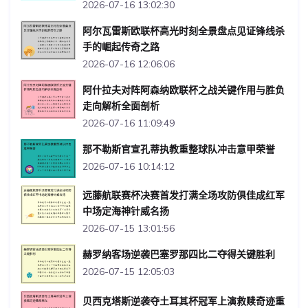
2026-07-16 13:02:30
阿尔瓦雷斯欧联杯高光时刻全景盘点见证锋线杀
手的崛起传奇之路
2026-07-16 12:06:06
阿什拉夫对阵阿森纳欧联杯之战关键作用与胜负
走向解析全面剖析
2026-07-16 11:09:49
那不勒斯官宣孔蒂执教重整球队冲击意甲荣誉
2026-07-16 10:14:12
远藤航联赛杯决赛首发打满全场攻防俱佳成红军
中场定海神针威名扬
2026-07-15 13:01:56
赫罗纳客场逆袭巴塞罗那四比二夺得关键胜利
2026-07-15 12:05:03
贝西克塔斯逆袭夺土耳其杯冠军上演救赎奇迹重