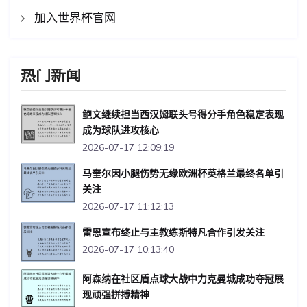
加入世界杯官网
热门新闻
鲍文继续担当西汉姆联头号得分手角色稳定表现
成为球队进攻核心
2026-07-17 12:09:19
马奎尔因小腿伤势无缘欧洲杯英格兰最终名单引
关注
2026-07-17 11:12:13
雷恩宣布终止与主教练斯特凡合作引发关注
2026-07-17 10:13:40
阿森纳在社区盾点球大战中力克曼城成功夺冠展
现顽强拼搏精神