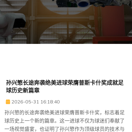
孙兴慜长途奔袭绝美进球荣膺普斯卡什奖成就足
球历史新篇章
2026-05-31 16:18:40
孙兴慜的长途奔袭绝美进球荣膺普斯卡什奖，标志着足
球历史上一个新的篇章。这一进球不仅为球迷们奉献了
一场视觉盛宴，也证明了孙兴慜作为顶级球员的技术与