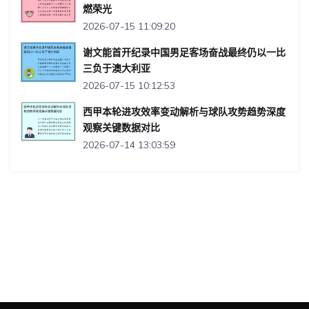
燃荣光
2026-07-15 11:09:20
谢文能首开纪录中国男足客场奋战最终仍以一比
三负于澳大利亚
2026-07-15 10:12:53
西甲本轮进攻效率变动解析与球队攻势趋势深度
观察关键数据对比
2026-07-14 13:03:59