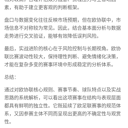
素，有助于建立更客观的判断框架。
盘口与数据变化往往反映市场预期，但在欧协联中，市
场信息不对称较为常见。因此，结合基本面分析与数据
走势进行交叉验证，能够有效降低误判风险。
最后，实战进阶的核心在于风险控制与长期视角。欧协
联比赛波动性较大，保持理性判断、避免情绪化决策，
才能在复杂多变的赛事环境中形成稳定的分析体系。
总结：
通过对欧协联核心规则、赛事节奏、球队特点以及实战
思路的系统解析，可以看出这项赛事在结构与表现层面
都具有鲜明的独立性。它既延续了欧足联赛事的规范体
系，又因参赛主体不同而呈现出更高的不确定性与观赏
性。