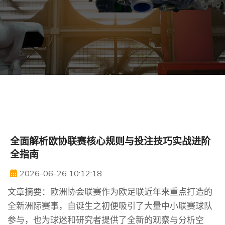
全面解析欧协联赛核心规则与投注技巧实战进阶
全指南
2026-06-26 10:12:18
文章摘要：欧洲协会联赛作为欧足联近年来重点打造的
全新洲际赛事，自诞生之初便吸引了大量中小联赛球队
参与，也为球迷和研究者提供了全新的观察与分析空