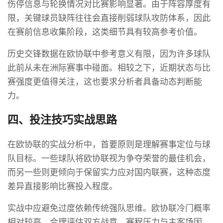
伤停信息与轮换情况对比赛影响显著。由于阵容厚度有
限，关键球员缺阵往往会直接削弱球队攻防体系，因此
在赛前信息收集阶段，这类细节具有较高参考价值。
历史交锋数据在欧协联中参考意义有限，因为许多球队
此前从未在洲际赛事中碰面。相较之下，近期状态与比
赛强度更值得关注，这也要求分析者具备动态判断能
力。
四、投注技巧实战思路
在欧协联的实战分析中，首要原则是理解赛事定位与球
队目标。一些球队将欧协联视为争夺荣誉的最佳机会，
而另一些则更倾向于保留实力应对国内联赛，这种态度
差异直接影响比赛投入程度。
实战中应避免过度依赖传统强队思维。欧协联冷门概率
相对较高，合理评估双方战意、赛程压力与主客场因