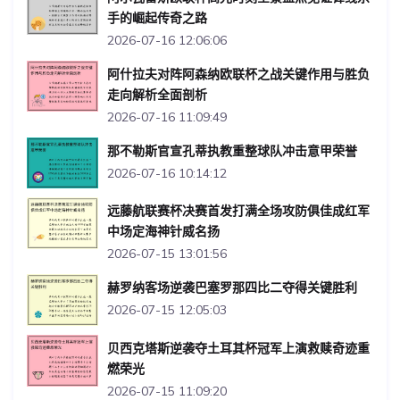
手的崛起传奇之路
2026-07-16 12:06:06
阿什拉夫对阵阿森纳欧联杯之战关键作用与胜负
走向解析全面剖析
2026-07-16 11:09:49
那不勒斯官宣孔蒂执教重整球队冲击意甲荣誉
2026-07-16 10:14:12
远藤航联赛杯决赛首发打满全场攻防俱佳成红军
中场定海神针威名扬
2026-07-15 13:01:56
赫罗纳客场逆袭巴塞罗那四比二夺得关键胜利
2026-07-15 12:05:03
贝西克塔斯逆袭夺土耳其杯冠军上演救赎奇迹重
燃荣光
2026-07-15 11:09:20