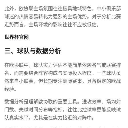
此外，欧协联主场氛围往往极具地域特色，中小俱乐部
球迷的热情容易转化为强烈的主场优势。对于分析比赛
走势而言，主场环境的影响往往不应被低估。
世界杯官网
三、球队与数据分析
在欧协联中，球队实力评估不能简单依赖名气或联赛排
名，而需要结合阵容构成与实际投入程度。一些球队虽
然来自小联赛，但长期专注洲际赛事，具备稳定的欧战
经验。
数据分析是理解欧协联的重要工具。进攻效率、场均射
门数、失球时间分布等指标，往往比控球率更能反映球
队真实水平，尤其是在实力接近的对阵中。