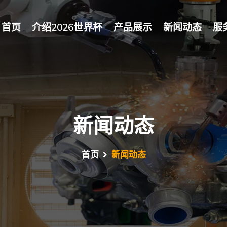
首页
介绍2026世界杯
产品展示
新闻动态
服
新闻动态
首页
新闻动态