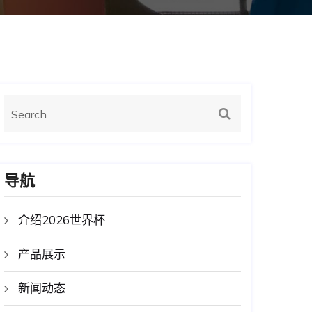
导航
介绍2026世界杯
产品展示
新闻动态