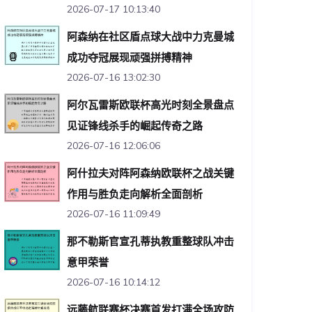
2026-07-17 10:13:40
阿森纳在社区盾点球大战中力克曼城
成功夺冠展现顽强拼搏精神
2026-07-16 13:02:30
阿尔瓦雷斯欧联杯高光时刻全景盘点
见证锋线杀手的崛起传奇之路
2026-07-16 12:06:06
阿什拉夫对阵阿森纳欧联杯之战关键
作用与胜负走向解析全面剖析
2026-07-16 11:09:49
那不勒斯官宣孔蒂执教重整球队冲击
意甲荣誉
2026-07-16 10:14:12
远藤航联赛杯决赛首发打满全场攻防