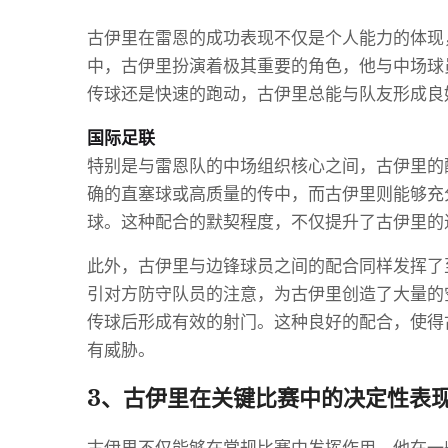
古伊里在雷恩的成功表现不仅是个人能力的体现
中，古伊里扮演着极其重要的角色，他与中场球
传球还是快速的跑动，古伊里总能与队友形成良
国际足联
特别是与雷恩队的中场组织核心之间，古伊里的
确的直塞球或高质量的传中，而古伊里则能够充
球。这种配合的默契程度，不仅提升了古伊里的
此外，古伊里与边锋球员之间的配合同样发挥了
引对方防守队员的注意，为古伊里创造了大量的
传球后形成有效的射门。这种良好的配合，使得
有威胁。
3、古伊里在关键比赛中的决定性表
古伊里不仅能够在常规比赛中发挥作用，他在一