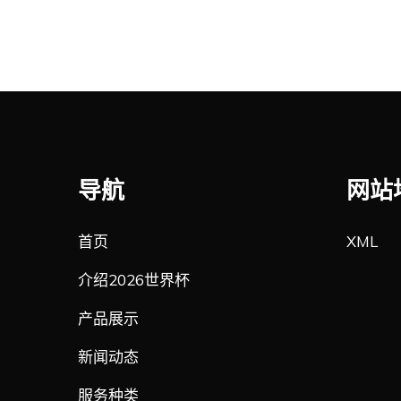
导航
网站
首页
XML
介绍2026世界杯
产品展示
新闻动态
服务种类