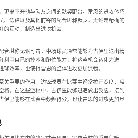
，更离不开他与队友之间的默契配合。雷恩的进攻体系
员、边锋以及其他前锋的配合堪称默契。无论是精确的
好的互动，制造出进攻机会。
配合堪称无懈可击。中场球员通常能够为古伊里送出精
分利用自己的技术和跑位能力，将这些机会转化为进
进球效率，也使得雷恩的整体进攻更加流畅。
至关重要的作用。边锋球员在比赛中经常拉开宽度，吸
空档。在这些空档中，古伊里能够迅速做出反应，接到
古伊里能够在比赛中频频得分，也让雷恩的进攻更加具
现
些关键比赛中的决定性表现更是雷恩连胜的重要保障。