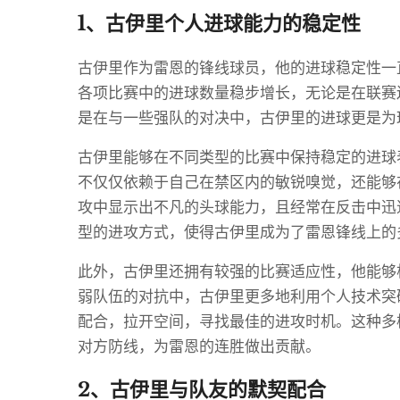
1、古伊里个人进球能力的稳定性
古伊里作为雷恩的锋线球员，他的进球稳定性一
各项比赛中的进球数量稳步增长，无论是在联赛
是在与一些强队的对决中，古伊里的进球更是为
古伊里能够在不同类型的比赛中保持稳定的进球
不仅仅依赖于自己在禁区内的敏锐嗅觉，还能够
攻中显示出不凡的头球能力，且经常在反击中迅
型的进攻方式，使得古伊里成为了雷恩锋线上的
此外，古伊里还拥有较强的比赛适应性，他能够
弱队伍的对抗中，古伊里更多地利用个人技术突
配合，拉开空间，寻找最佳的进攻时机。这种多
对方防线，为雷恩的连胜做出贡献。
2、古伊里与队友的默契配合