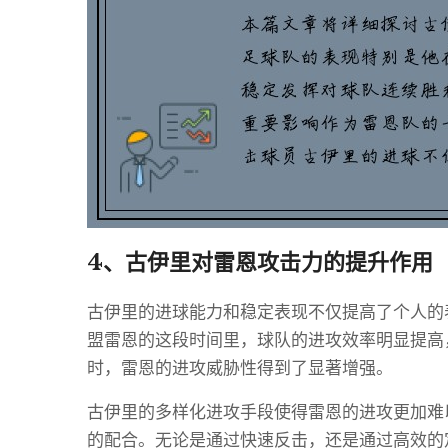
4、古伊里对雷恩攻击力的提升作用
古伊里的进球能力和稳定表现不仅提高了个人的
盟雷恩的这段时间里，球队的进攻效率明显提高
时，雷恩的进攻威胁性得到了显著增强。
古伊里的多样化进攻手段使得雷恩的进攻更加难
的配合。无论是通过快速反击，还是通过高效的