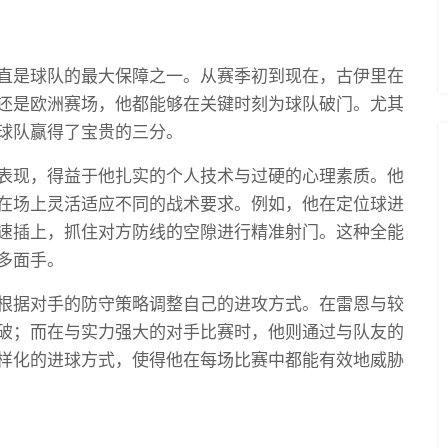
直是球队的最大保障之一。从赛季初到现在，古伊里在
还是欧洲赛场，他都能够在关键时刻为球队破门。尤其
球队赢得了宝贵的三分。
表现，得益于他扎实的个人技术与过硬的心理素质。他
在场上灵活适应不同的战术要求。例如，他在定位球进
速插上，抓住对方防线的空隙进行精准射门。这种全能
多面手。
根据对手的防守策略调整自己的进攻方式。在雷恩与较
破；而在与实力强大的对手比赛时，他则通过与队友的
样化的进球方式，使得他在每场比赛中都能有效地威胁