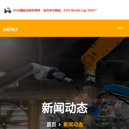
新闻动态
首页
新闻动态