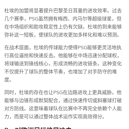
杜埃的加盟将显著提升巴黎圣日耳曼的进攻效率。过去
几个赛季，PSG虽然拥有梅西、内马尔等超级球星，但
在中场组织和助攻稳定性上仍有欠缺。杜埃的到来能够
弥补这一短板，使球队的进攻更加多样化和难以预测。
在战术层面，杜埃的传球能力使得PSG能够更灵活地执
行高位逼抢和快速反击。他能够在中场迅速分配球权，
将球输送到锋线核心，形成流畅的进攻链条。这种变化
不仅提升了球队的整体节奏，也增加了对手防守的难
度。
同时，杜埃的存在也让PSG在边路进攻上更具威胁。他
能够与边锋形成默契配合，通过快速传切或斜塞球打破
对方防线。这意味着球队在比赛中不再完全依赖个人能
力，而是可以通过整体战术运作实现高效得分。