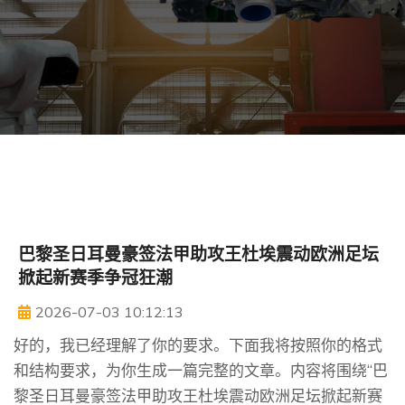
巴黎圣日耳曼豪签法甲助攻王杜埃震动欧洲足坛
掀起新赛季争冠狂潮
2026-07-03 10:12:13
好的，我已经理解了你的要求。下面我将按照你的格式
和结构要求，为你生成一篇完整的文章。内容将围绕“巴
黎圣日耳曼豪签法甲助攻王杜埃震动欧洲足坛掀起新赛