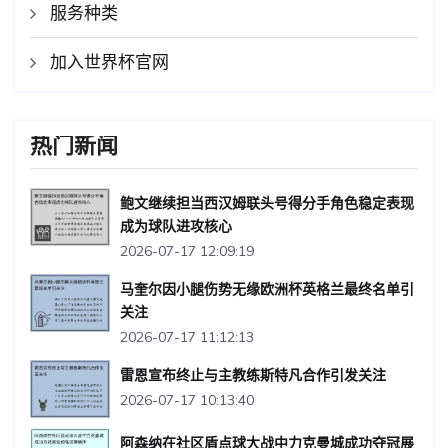
服务种类
加入世界杯官网
热门新闻
鲍文继续担当西汉姆联头号得分手角色稳定表现
成为球队进攻核心
2026-07-17 12:09:19
马奎尔因小腿伤势无缘欧洲杯英格兰最终名单引
关注
2026-07-17 11:12:13
雷恩宣布终止与主教练斯特凡合作引发关注
2026-07-17 10:13:40
阿森纳在社区盾点球大战中力克曼城成功夺冠展