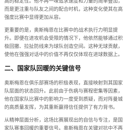
高的稳定性。他不再一味追求速度和力量的简单叠加，
而是更注重与队友之间的配合时机，这种变化使其在高
强度比赛中显得更加从容。
更重要的是，奥斯梅恩在比赛中的战术执行力明显提
升。即便在进攻机会受限的情况下，他依然能够通过积
极回撤、拉扯防线来为球队创造空间。这种无球贡献，
使他在强强对话中的价值不再仅仅体现在进球数据上。
二、国家队回暖的关键信号
奥斯梅恩在俱乐部赛场的积极表现，直接映射到其国家
队层面的状态回升。此前由于伤病与赛程密集等因素，
他在国家队比赛中的影响力一度受到质疑，而对阵曼城
的高质量发挥，为其重新赢得信任提供了有力背书。
从精神层面分析，这场比赛展现出的自信与专注，是国
家队赛事回暖的重要信号。奥斯梅恩在关键对抗中不再