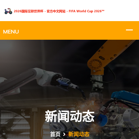
新闻动态
首页
新闻动态