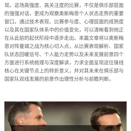
现。这场高强度、高关注度的比赛，不仅是俱乐部层面
的强强对话，更成为观察奥斯梅恩个人状态走势的重要
窗口。通过技术表现、比赛参与度、心理层面的成熟度
以及其在国家队体系中的价值变化，可以清晰看到他正
在从此前的起伏阶段中逐步走出。本篇文章将以奥斯梅
恩对阵曼城之战为核心切入点，从比赛表现解析、国家
队状态回暖信号、个人能力走势以及未来发展前景四个
方面进行系统梳理与深度解读，力求全面呈现这位锋线
核心在关键节点上的转折意义，并对其未来在俱乐部与
国家队双线发展的前景作出理性分析与前瞻判断。