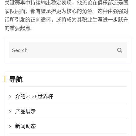
关键赛事中持续输出稳定表现，他无论在俱乐部还是国
家队层面，都有望承担更为核心的角色。这种由强强对
话所引发的正向循环，或将成为其职业生涯进一步跃升
的重要起点。
导航
介绍2026世界杯
产品展示
新闻动态