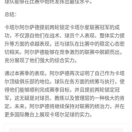
球队能够在比赛中始终发挥出最佳水平。
总结：
卡塔尔阿尔萨德提前两轮锁定卡塔尔星联赛冠军的成
功，不仅源自他们在战术、球员个人表现、整体实力提
升等方面的卓越表现，还与球队在比赛中的稳定心态密
切相关。阿尔萨德能够在竞争激烈的联赛中脱颖而出，
充分展现了他们强大的综合实力。
通过本赛季的表现，阿尔萨德再次证明了自己作为卡塔
尔顶级俱乐部的地位。球队在各方面的统筹与执行，使
得他们能够顺利完成赛季目标，并且提前两轮锁定冠
军，这无疑是对球员、教练以及管理层的一种极大的肯
定。未来，阿尔萨德将继续保持对联赛的统治力，并在
更多国际舞台上展现卡塔尔足球的实力。