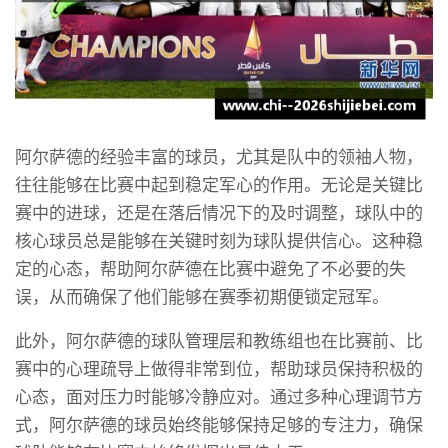
阿尔萨德的经验丰富的球员，尤其是队中的领袖人物，
往往能够在比赛中起到稳定军心的作用。无论是关键比
赛中的进球，还是在落后情况下的及时调整，球队中的
核心球员总是能够在关键时刻为球队提供信心。这种稳
定的心态，帮助阿尔萨德在比赛中避免了不必要的失
误，从而确保了他们能够在赛季初期便锁定冠军。
此外，阿尔萨德的球队管理层和教练组也在比赛前、比
赛中的心理疏导上做得非常到位，帮助球员保持积极的
心态，面对压力时能够冷静应对。通过多种心理调节方
式，阿尔萨德的球员始终能够保持足够的专注力，确保