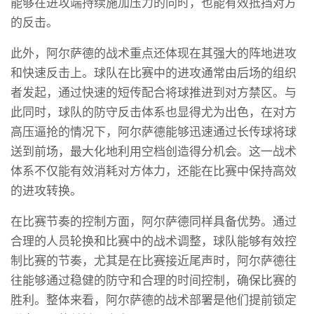
能够在进攻端持续施加压力的同时，也能有效抵挡对方
的反击。
此外，阿尔萨德的战术重点还体现在其强大的阵地进攻
和快速反击上。球队在比赛中的进攻通常由后场的组织
者发起，通过快速的短传配合将球推进到对方禁区。与
此同时，球队的防守反击体系也显得尤为出色，在对方
高压逼抢的情况下，阿尔萨德能够迅速通过长传球将球
送到前场，最大化地利用空档创造得分机会。这一战术
体系不仅能有效消耗对方体力，还能在比赛中保持高效
的进攻转换。
在比赛节奏的控制方面，阿尔萨德同样具备优势。通过
合理的人员轮换和比赛中的战术调整，球队能够有效控
制比赛的节奏，尤其是在比赛接近尾声时，阿尔萨德往
往能够通过稳健的防守和合理的时间控制，确保比赛的
胜利。整体来看，阿尔萨德的战术部署是他们提前锁定