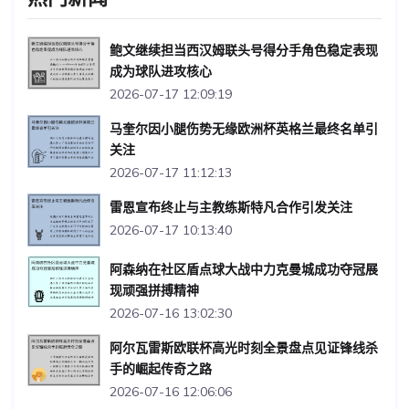
鲍文继续担当西汉姆联头号得分手角色稳定表现
成为球队进攻核心
2026-07-17 12:09:19
马奎尔因小腿伤势无缘欧洲杯英格兰最终名单引
关注
2026-07-17 11:12:13
雷恩宣布终止与主教练斯特凡合作引发关注
2026-07-17 10:13:40
阿森纳在社区盾点球大战中力克曼城成功夺冠展
现顽强拼搏精神
2026-07-16 13:02:30
阿尔瓦雷斯欧联杯高光时刻全景盘点见证锋线杀
手的崛起传奇之路
2026-07-16 12:06:06