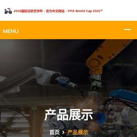
产品展示
首页
产品展示