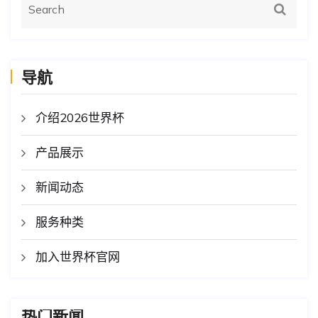
导航
介绍2026世界杯
产品展示
新闻动态
服务种类
加入世界杯官网
热门新闻