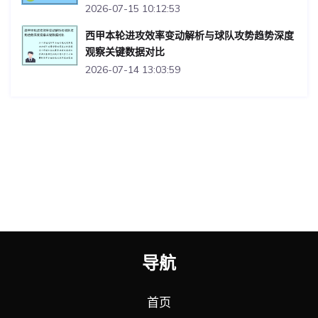
2026-07-15 10:12:53
西甲本轮进攻效率变动解析与球队攻势趋势深度
观察关键数据对比
2026-07-14 13:03:59
导航
首页