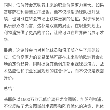
同时，低价转会意味着未来的职业价值潜力巨大。如果
基耶萨在利物浦发挥出色，他不仅能帮助球队提升战
绩，也可能在转会市场上获得更高的估值。对于球员和
俱乐部双方而言，这都是双赢的局面。在职业规划上，
利物浦提供了更高的平台，让他可以在世界舞台展示才
华。
最后，这笔转会也对其他球员和俱乐部产生了示范效
应。低价高潜力的交易策略可能在未来影响欧洲转会市
场的定价趋势，同时提醒其他俱乐部重视球员潜力、战
术适应性和职业发展规划的综合评估，而不仅仅是表面
身价。
总结：
基耶萨以1500万欧元低价离开尤文图斯，加盟利物浦，
不仅反映了尤文图斯战术调整和阵容优化的决策，也体