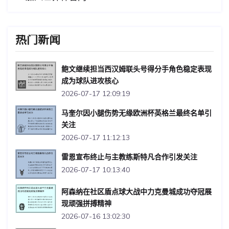
热门新闻
鲍文继续担当西汉姆联头号得分手角色稳定表现
成为球队进攻核心
2026-07-17 12:09:19
马奎尔因小腿伤势无缘欧洲杯英格兰最终名单引
关注
2026-07-17 11:12:13
雷恩宣布终止与主教练斯特凡合作引发关注
2026-07-17 10:13:40
阿森纳在社区盾点球大战中力克曼城成功夺冠展
现顽强拼搏精神
2026-07-16 13:02:30