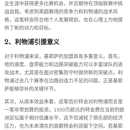
业生涯中获得更多比赛机会，并且期待在顶级联赛中挑
战自我。考虑到英超赛场的竞争力和利物浦的战术风
格，这笔转会符合他个人发展规划，也在心理上为他提
供了新的动力和目标。
2、利物浦引援意义
对于利物浦来说，基耶萨的加盟具有多重意义。首先，
他的速度、盘带能力和边路突破能力可以丰富球队的进
攻战术，尤其是在面对密集防守时提供新的突破点。利
物浦过去几个赛季在边路创造力不足的问题，正是基耶
萨能够弥补的关键环节。
其次，从成本效益来看，这笔低价转会对利物浦而言是
一笔非常划算的投资。1500万欧元的转会费在当前的欧
洲足坛属于相对低廉水平，这不仅减轻了俱乐部的经济
压力，也为未来潜在的高额转会利润留下空间。若基耶