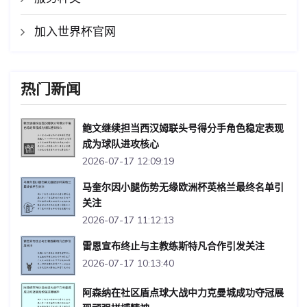
加入世界杯官网
热门新闻
鲍文继续担当西汉姆联头号得分手角色稳定表现
成为球队进攻核心
2026-07-17 12:09:19
马奎尔因小腿伤势无缘欧洲杯英格兰最终名单引
关注
2026-07-17 11:12:13
雷恩宣布终止与主教练斯特凡合作引发关注
2026-07-17 10:13:40
阿森纳在社区盾点球大战中力克曼城成功夺冠展