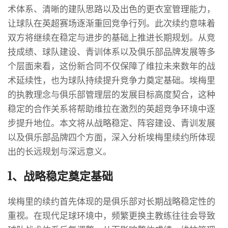
术体系、清晰的建队思路以及出色的更衣室管理能力，
让球队在英超赛场逐渐重回竞争行列。此次续约意味着
双方将继续在稳定与进步的基础上推进长期规划。从竞
技成绩、球队建设、青训体系以及俱乐部品牌发展等多
个层面来看，这份新合同不仅保障了维拉未来数年的战
术延续性，也为球队持续提升竞争力奠定基础。埃梅里
的执教理念与俱乐部管理层的发展目标高度契合，这种
稳定的合作关系将帮助维拉在激烈的英超竞争环境中逐
步提升地位。本文将从战略稳定、阵容建设、青训发展
以及俱乐部品牌四个方面，深入分析埃梅里续约所体现
出的长远规划与深远意义。
1、战略稳定奠定基础
埃梅里的续约首先体现的是俱乐部对长期战略稳定性的
重视。在现代足球环境中，频繁更换主教练往往会导致