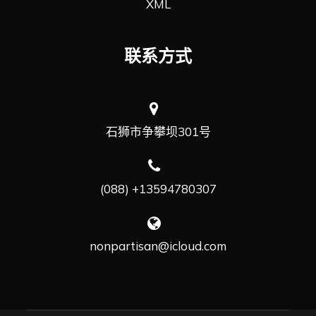
XML
联系方式
石狮市争攀坝301号
(088) +13594780307
nonpartisan@icloud.com