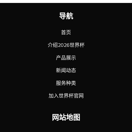
导航
首页
介绍2026世界杯
产品展示
新闻动态
服务种类
加入世界杯官网
网站地图