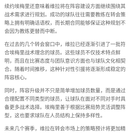
续约埃梅里还意味着维拉将在阵容建设方面继续围绕其
战术需求进行规划。成功的球队往往需要教练在转会策
略上拥有明确话语权，而长期合同能够保证这种规划不
会因为教练更替而中断。
在过去的几个转会窗口中，维拉已经逐渐引进了一批符
合埃梅里战术理念的球员。这些球员不仅技术特点鲜
明，而且在比赛态度与团队意识方面也与球队文化相契
合。随着时间推移，这种针对性引援将逐渐形成稳定的
阵容核心。
同时，阵容升级并不只是简单增加球员数量，而是通过
合理配置不同类型的球员，让球队在面对不同对手时具
备更多战术选择。埃梅里善于根据比赛局势灵活调整阵
型，这也要求球队在人员结构上保持多样性。
未来几个赛季，维拉在转会市场上的策略预计将更加精