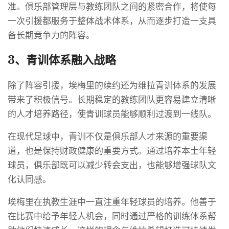
准。俱乐部管理层与教练团队之间的紧密合作，将使每
一次引援都服务于整体战术体系，从而逐步打造一支具
备长期竞争力的阵容。
3、青训体系融入战略
除了阵容引援，埃梅里的续约还为维拉青训体系的发展
带来了积极信号。长期稳定的教练团队更容易建立清晰
的人才培养路径，使青训球员能够顺利过渡到一线队。
在现代足球中，青训不仅是俱乐部人才来源的重要渠
道，也是保持财政健康的重要方式。通过培养本土年轻
球员，俱乐部既可以减少转会支出，也能够增强球队文
化认同感。
埃梅里在执教生涯中一直注重年轻球员的培养。他善于
在比赛中给予年轻人机会，同时通过严格的训练体系帮