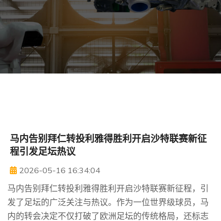
马内告别拜仁转投利雅得胜利开启沙特联赛新征
程引发足坛热议
2026-05-16 16:34:04
马内告别拜仁转投利雅得胜利开启沙特联赛新征程，引
发了足坛的广泛关注与热议。作为一位世界级球员，马
内的转会决定不仅打破了欧洲足坛的传统格局，还标志