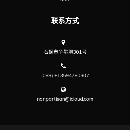
联系方式
石狮市争攀坝301号
(088) +13594780307
nonpartisan@icloud.com