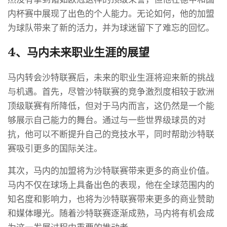
内杯赛中展现了出色的个人能力。无论如何，他的加盟
为球队带来了新的活力，并为球迷留下了难忘的回忆。
4、马内未来职业生涯的展望
马内转会沙特联赛后，未来的职业生涯将迎来新的挑战
与机遇。首先，尽管沙特联赛的竞争激烈度相较于欧洲
顶级联赛有所降低，但对于马内而言，这仍然是一个能
够展示自己能力的舞台。通过与一些世界级球员的对
抗，他可以不断提升自己的竞技水平，同时帮助沙特联
赛吸引更多的国际关注。
其次，马内的加盟将为沙特联赛带来更多的商业价值。
马内不仅在球场上具备出色的表现，他在全球范围内的
知名度和影响力，也将为沙特联赛带来更多的商业赞助
和媒体曝光。随着沙特联赛逐渐成熟，马内将有机会成