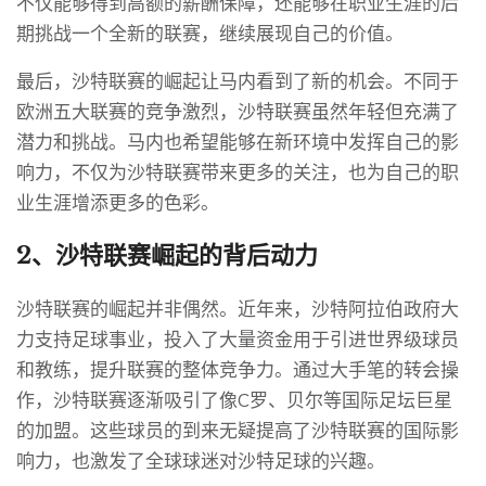
不仅能够得到高额的薪酬保障，还能够在职业生涯的后
期挑战一个全新的联赛，继续展现自己的价值。
最后，沙特联赛的崛起让马内看到了新的机会。不同于
欧洲五大联赛的竞争激烈，沙特联赛虽然年轻但充满了
潜力和挑战。马内也希望能够在新环境中发挥自己的影
响力，不仅为沙特联赛带来更多的关注，也为自己的职
业生涯增添更多的色彩。
2、沙特联赛崛起的背后动力
沙特联赛的崛起并非偶然。近年来，沙特阿拉伯政府大
力支持足球事业，投入了大量资金用于引进世界级球员
和教练，提升联赛的整体竞争力。通过大手笔的转会操
作，沙特联赛逐渐吸引了像C罗、贝尔等国际足坛巨星
的加盟。这些球员的到来无疑提高了沙特联赛的国际影
响力，也激发了全球球迷对沙特足球的兴趣。