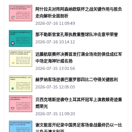
阿什拉夫对阵阿森纳欧联杯之战关键作用与胜负
走向解析全面剖析
2026-07-16 11:09:49
那不勒斯官宣孔蒂执教重整球队冲击意甲荣誉
2026-07-16 10:14:12
远藤航联赛杯决赛首发打满全场攻防俱佳成红军
中场定海神针威名扬
2026-07-15 13:01:56
赫罗纳客场逆袭巴塞罗那四比二夺得关键胜利
2026-07-15 12:05:03
贝西克塔斯逆袭夺土耳其杯冠军上演救赎奇迹重
燃荣光
2026-07-15 11:09:20
谢文能首开纪录中国男足客场奋战最终仍以一比
三负于澳大利亚