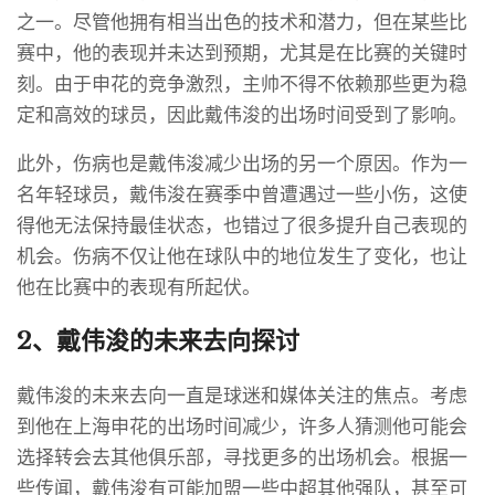
之一。尽管他拥有相当出色的技术和潜力，但在某些比
赛中，他的表现并未达到预期，尤其是在比赛的关键时
刻。由于申花的竞争激烈，主帅不得不依赖那些更为稳
定和高效的球员，因此戴伟浚的出场时间受到了影响。
此外，伤病也是戴伟浚减少出场的另一个原因。作为一
名年轻球员，戴伟浚在赛季中曾遭遇过一些小伤，这使
得他无法保持最佳状态，也错过了很多提升自己表现的
机会。伤病不仅让他在球队中的地位发生了变化，也让
他在比赛中的表现有所起伏。
2、戴伟浚的未来去向探讨
戴伟浚的未来去向一直是球迷和媒体关注的焦点。考虑
到他在上海申花的出场时间减少，许多人猜测他可能会
选择转会去其他俱乐部，寻找更多的出场机会。根据一
些传闻，戴伟浚有可能加盟一些中超其他强队，甚至可