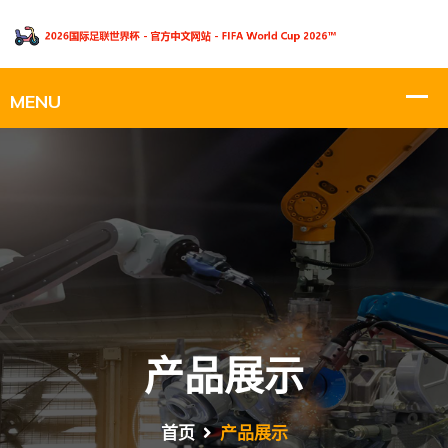
产品展示
首页
产品展示