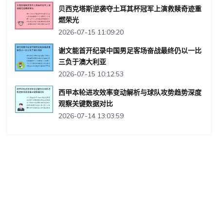
贝西克塔斯逆袭夺土耳其杯冠军上演救赎奇迹重
燃荣光
2026-07-15 11:09:20
谢文能首开纪录中国男足客场奋战最终仍以一比
三负于澳大利亚
2026-07-15 10:12:53
西甲本轮进攻效率变动解析与球队攻势趋势深度
观察关键数据对比
2026-07-14 13:03:59