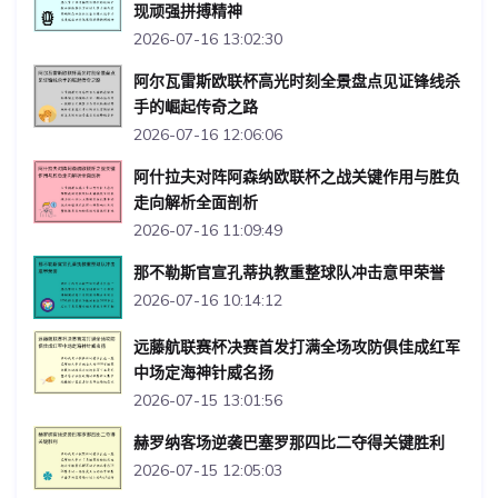
现顽强拼搏精神
2026-07-16 13:02:30
阿尔瓦雷斯欧联杯高光时刻全景盘点见证锋线杀
手的崛起传奇之路
2026-07-16 12:06:06
阿什拉夫对阵阿森纳欧联杯之战关键作用与胜负
走向解析全面剖析
2026-07-16 11:09:49
那不勒斯官宣孔蒂执教重整球队冲击意甲荣誉
2026-07-16 10:14:12
远藤航联赛杯决赛首发打满全场攻防俱佳成红军
中场定海神针威名扬
2026-07-15 13:01:56
赫罗纳客场逆袭巴塞罗那四比二夺得关键胜利
2026-07-15 12:05:03