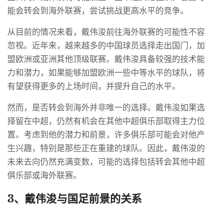
能会转会到海外联赛，尝试挑战更高水平的竞争。
从目前的情况来看，戴伟浚前往海外联赛的可能性不容
忽视。近年来，越来越多的中国球员选择走出国门，加
盟欧洲或亚洲其他顶级联赛。戴伟浚具备较强的技术能
力和潜力，如果能够加盟欧洲一些中等水平的球队，将
有望获得更多的上场时间，并提升自己的水平。
然而，是否转会到海外并非唯一的选择。戴伟浚如果选
择留在中超，仍然有机会在其他中超俱乐部取得主力位
置。考虑到他的潜力和前景，许多俱乐部可能会对他产
生兴趣，特别是那些正在重建的球队。因此，戴伟浚的
未来去向仍然充满变数，可能的选择包括转会其他中超
俱乐部或海外联赛。
3、戴伟浚与国足前景的关系