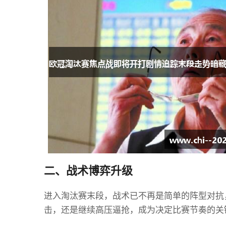
二、战术博弈升级
进入淘汰赛末段，战术已不再是简单的阵型对抗
击，还是继续高压逼抢，成为决定比赛节奏的关