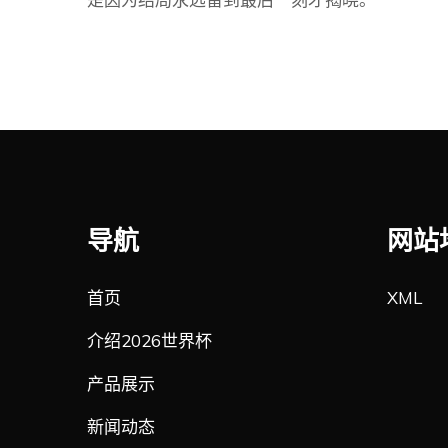
导航
网站
首页
XML
介绍2026世界杯
产品展示
新闻动态