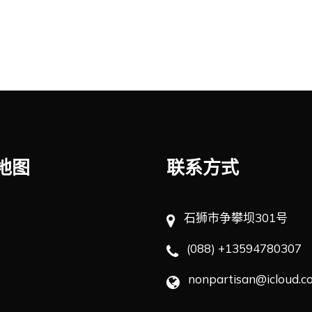
地图
联系方式
石狮市争攀坝301号
(088) +13594780307
nonpartisan@icloud.c