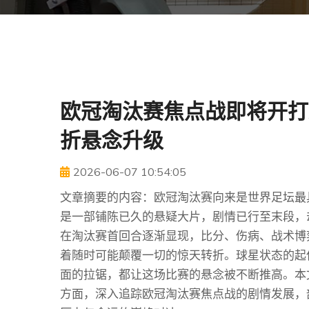
欧冠淘汰赛焦点战即将开打
折悬念升级
2026-06-07 10:54:05
文章摘要的内容：欧冠淘汰赛向来是世界足坛最
是一部铺陈已久的悬疑大片，剧情已行至末段，
在淘汰赛首回合逐渐显现，比分、伤病、战术博
着随时可能颠覆一切的惊天转折。球星状态的起
面的拉锯，都让这场比赛的悬念被不断推高。本
方面，深入追踪欧冠淘汰赛焦点战的剧情发展，