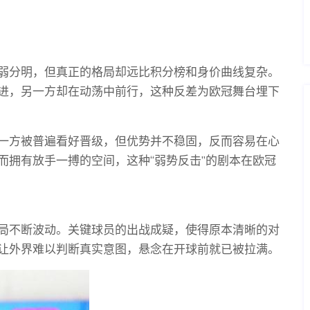
弱分明，但真正的格局却远比积分榜和身价曲线复杂。
进，另一方却在动荡中前行，这种反差为欧冠舞台埋下
一方被普遍看好晋级，但优势并不稳固，反而容易在心
而拥有放手一搏的空间，这种“弱势反击”的剧本在欧冠
局不断波动。关键球员的出战成疑，使得原本清晰的对
让外界难以判断真实意图，悬念在开球前就已被拉满。