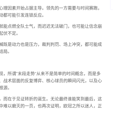
心理因素开始占据主导。领先的一方需要与时间赛跑，
动都可能引发连锁反应。
就能点燃全队士气，而迟迟无法破门，也可能让信念崩
起伏不定。
喊既是动力也是压力，裁判判罚、场上冲突，都可能成
结局。
现，所谓“末段走势”从来不是简单的时间概念，而是多
、战术层面的反复博弈、核心球员的瞬间闪光，以及心
根源。
，而在于见证转折的诞生。无论最终谁能笑到最后，这
中难以磨灭的一页，也再次证明，欧冠之所以迷人，正