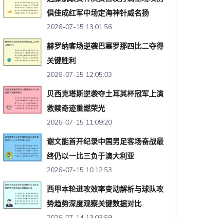
俱佳成红军中场定海神针威名扬
2026-07-15 13:01:56
赫罗纳客场逆袭巴塞罗那四比二夺得
关键胜利
2026-07-15 12:05:03
贝西克塔斯逆袭夺土耳其杯冠军上演
救赎奇迹重燃荣光
2026-07-15 11:09:20
谢文能首开纪录中国男足客场奋战最
终仍以一比三负于澳大利亚
2026-07-15 10:12:53
西甲本轮进攻效率变动解析与球队攻
势趋势深度观察关键数据对比
2026-07-14 13:03:59