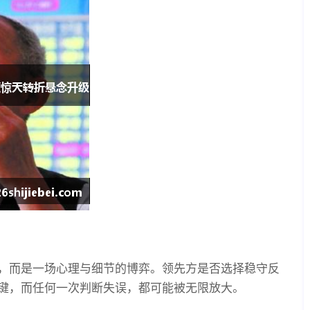
，而是一场心理与细节的博弈。领先方是否选择稳守反
键，而任何一次判断失误，都可能被无限放大。