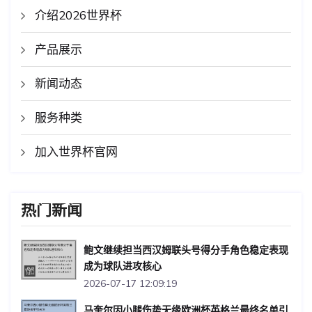
介绍2026世界杯
产品展示
新闻动态
服务种类
加入世界杯官网
热门新闻
鲍文继续担当西汉姆联头号得分手角色稳定表现
成为球队进攻核心
2026-07-17 12:09:19
马奎尔因小腿伤势无缘欧洲杯英格兰最终名单引