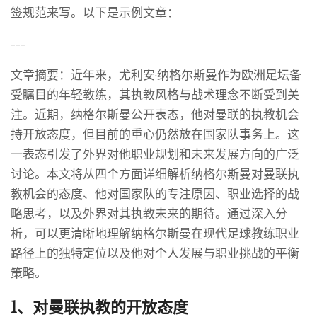
签规范来写。以下是示例文章：
---
文章摘要：近年来，尤利安·纳格尔斯曼作为欧洲足坛备
受瞩目的年轻教练，其执教风格与战术理念不断受到关
注。近期，纳格尔斯曼公开表态，他对曼联的执教机会
持开放态度，但目前的重心仍然放在国家队事务上。这
一表态引发了外界对他职业规划和未来发展方向的广泛
讨论。本文将从四个方面详细解析纳格尔斯曼对曼联执
教机会的态度、他对国家队的专注原因、职业选择的战
略思考，以及外界对其执教未来的期待。通过深入分
析，可以更清晰地理解纳格尔斯曼在现代足球教练职业
路径上的独特定位以及他对个人发展与职业挑战的平衡
策略。
1、对曼联执教的开放态度