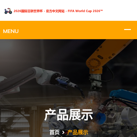
产品展示
首页
产品展示