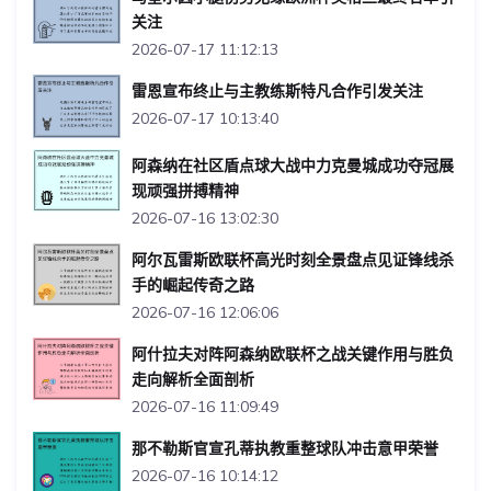
关注
2026-07-17 11:12:13
雷恩宣布终止与主教练斯特凡合作引发关注
2026-07-17 10:13:40
阿森纳在社区盾点球大战中力克曼城成功夺冠展
现顽强拼搏精神
2026-07-16 13:02:30
阿尔瓦雷斯欧联杯高光时刻全景盘点见证锋线杀
手的崛起传奇之路
2026-07-16 12:06:06
阿什拉夫对阵阿森纳欧联杯之战关键作用与胜负
走向解析全面剖析
2026-07-16 11:09:49
那不勒斯官宣孔蒂执教重整球队冲击意甲荣誉
2026-07-16 10:14:12