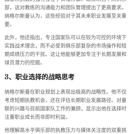
部，这对教练的沟通能力和团队管理提出了更高要求。
纳格尔斯曼认为，这些经验对于其未来职业发展至关重
要。
此外，他还指出，专注国家队可以在较为可控的环境下
实践战术理念，而不必受到俱乐部复杂的市场操作和短
期成绩压力的干扰。这让他能够更加专注于长期发展和
球员潜力的挖掘。
3、职业选择的战略思考
纳格尔斯曼在职业规划上表现出极高的战略性。他不仅
考虑短期执教机会，还在评估长期职业发展路径。对曼
联的兴趣与目前国家队工作的兼顾，显示出他在选择时
注重职业成长而非即时利益。
他理解高水平俱乐部的执教压力与媒体关注度的双重挑