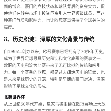
面的博弈。豪门的竞技状态和球队背后的资金实力，促
使他们在转会市场上投资巨资引入世界顶级球员，而这
种豪门气质和影响力，也让欧冠赛事保持了全球关注的
高度。
3、历史积淀：深厚的文化背景与传统
自1955年创办以来，欧冠赛事已经拥有了70多年历史，
成为了世界足球最具历史积淀和文化底蕴的赛事之一。
欧冠的历史积淀为比赛带来了无可比拟的传统和吸引
力。每一个赛季的欧冠，都是过去辉煌历史的延续，也
是未来足球历史的开端。特别是早期的豪门对决，深深
影响了足球文化的形成。
北美世界杯
从上世纪50年代开始，皇家马德里便在欧冠赛场上大放
异彩，他们曾连续五次获得冠军，创造了无数难以超越