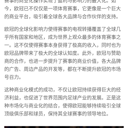
赛事的商业化操作实现了盈利与影响力的最大化。如
今，欧冠已不仅仅是一项体育赛事，它更像是一个巨大
的商业平台，吸引着全球各大品牌与合作伙伴的支持。
欧冠的全球化影响力使得赛事的电视转播覆盖了全球几
乎所有国家和地区，成为世界上观众最多的体育赛事之
一。这不仅使得赛事本身获得了极高的收入，同时也为
欧冠品牌带来了极大的全球认知度。此外，欧冠与赞助
商的合作，也进一步提升了赛事的商业价值，各大品牌
的广告、周边产品的开发等，都在不断提升欧冠的市场
号召力。
这种商业化模式的成功，不仅让欧冠持续获得巨大的经
济利益，也促进了世界范围内足球产业的发展。正是这
种市场化与商业化的结合，使得欧冠能够持续吸引全球
顶级俱乐部和球员，保持其全球赛事的领导地位。