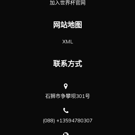
加入世界杯官网
网站地图
XML
联系方式
石狮市争攀坝301号
(088) +13594780307