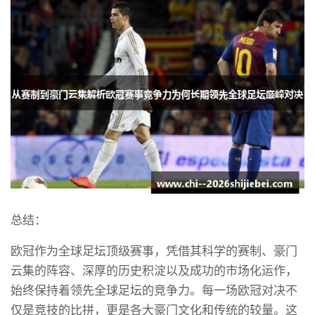
总结：
欧冠作为全球足坛顶级赛事，凭借其科学的赛制、豪门
云集的阵容、深厚的历史积淀以及成功的市场化运作，
始终保持着领先全球足坛的竞争力。每一场欧冠对决不
仅是竞技的比拼，更是各大豪门文化和传统的较量。这