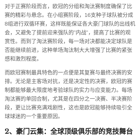
对于正赛阶段而言，欧冠的分组和淘汰赛制度确保了比
赛的精彩与悬念。在小组赛阶段，16支种子球队被分成
8组进行双循环赛，这样既能保证各大豪门球队的出线机
会，又避免了提前迎来强队的“内战”，提高了比赛的观
赏性。而到了淘汰赛阶段，每一场对决都能决定球队是
否能继续前进，这种单场淘汰制大大增强了比赛的紧张
感和激烈程度。
而欧冠赛制最具特色的一点便是其复赛与最终决赛的安
排。无论是主客场对抗，还是决定性的决赛，欧冠的赛
制都能够最大限度地考验球队的实力与应变能力。每场
淘汰赛的单回合制，尤其是在四分之一决赛、半决赛阶
段，更让比赛充满戏剧性，这也是欧冠能够持续吸引全
球球迷的一个重要原因。
2、豪门云集：全球顶级俱乐部的竞技舞台